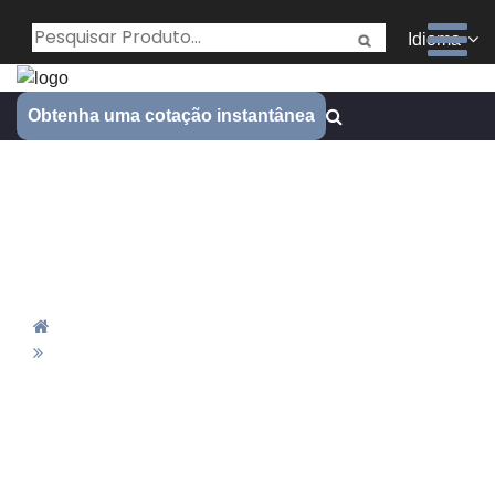
Idioma
Obtenha uma cotação instantânea
Como Escolher um
Fornecedor Confiável de
Peças para Usinagem CNC
Casa
Como Escolher Um Fornecedor Confiável De
Peças Para Usinagem CNC