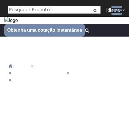
Idioma
Obtenha uma cotação instantânea
Horesis eletrop
Casa
Todos Os Produtos
Material E Acabamento
Finalização
Horesis Eletrop