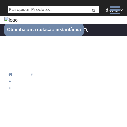
Idioma
Obtenha uma cotação instantânea
Fabricação de Molas
Personalizadas
Casa
Todos Os Produtos
Fabricação Por Molas
Fabricação De Molas Personalizadas