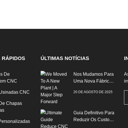
S RÁPIDOS
ÚLTIMAS NOTÍCIAS
I
os De
Nos Mudamos Para
A
gem CNC
Uma Nova Fábrica |
im
Um Grande Avanço
Usinadas CNC
20 DE AGOSTO DE 2025
De Chapas
as
Guia Definitivo Para
Reduzir Os Custos
Personalizadas
De Fabricação De