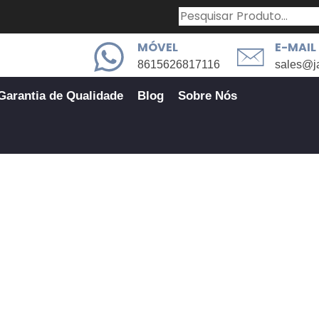
MÓVEL
E-MAIL
8615626817116
sales@j
Garantia de Qualidade
Blog
Sobre Nós
Fabricação por molas
ção Por Molas