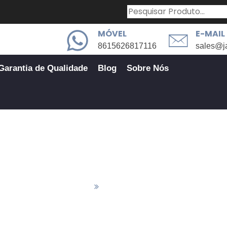
MÓVEL
E-MAIL
8615626817116
sales@j
Garantia de Qualidade
Blog
Sobre Nós
Caixa CNC Fresada de Precisão
eças De Fresagem CNC
Caixa CNC Fresada De Precisão