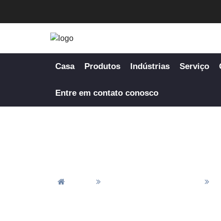
Casa
Produtos
Indústrias
Serviço
Entre em contato conosco
Casa
Peças De Usinagem CNC
P