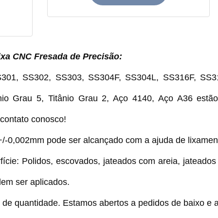
ixa CNC Fresada de Precisão
:
SS301, SS302, SS303, SS304F, SS304L, SS316F, SS31
nio Grau 5, Titânio Grau 2, Aço 4140, Aço A36 estão
 contato conosco!
+/-0,002mm pode ser alcançado com a ajuda de lixament
fície: Polidos, escovados, jateados com areia, jateado
dem ser aplicados.
de quantidade. Estamos abertos a pedidos de baixo e a